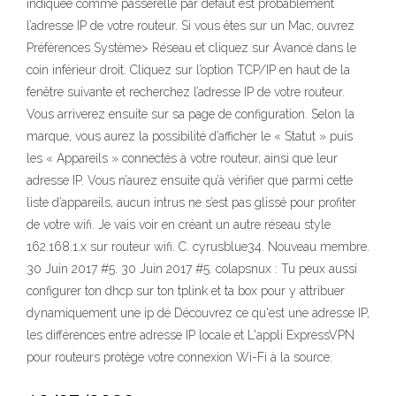
indiquée comme passerelle par défaut est probablement
l’adresse IP de votre routeur. Si vous êtes sur un Mac, ouvrez
Préférences Système> Réseau et cliquez sur Avancé dans le
coin inférieur droit. Cliquez sur l’option TCP/IP en haut de la
fenêtre suivante et recherchez l’adresse IP de votre routeur.
Vous arriverez ensuite sur sa page de configuration. Selon la
marque, vous aurez la possibilité d’afficher le « Statut » puis
les « Appareils » connectés à votre routeur, ainsi que leur
adresse IP. Vous n’aurez ensuite qu’à vérifier que parmi cette
liste d’appareils, aucun intrus ne s’est pas glissé pour profiter
de votre wifi. Je vais voir en créant un autre réseau style
162.168.1.x sur routeur wifi. C. cyrusblue34. Nouveau membre.
30 Juin 2017 #5. 30 Juin 2017 #5. colapsnux : Tu peux aussi
configurer ton dhcp sur ton tplink et ta box pour y attribuer
dynamiquement une ip dé Découvrez ce qu'est une adresse IP,
les différences entre adresse IP locale et L'appli ExpressVPN
pour routeurs protège votre connexion Wi-Fi à la source.